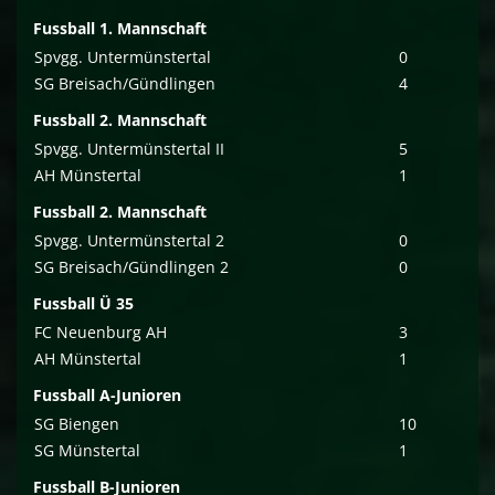
Fussball 1. Mannschaft
Spvgg. Untermünstertal
0
SG Breisach/Gündlingen
4
Fussball 2. Mannschaft
Spvgg. Untermünstertal II
5
AH Münstertal
1
Fussball 2. Mannschaft
Spvgg. Untermünstertal 2
0
SG Breisach/Gündlingen 2
0
Fussball Ü 35
FC Neuenburg AH
3
AH Münstertal
1
Fussball A-Junioren
SG Biengen
10
SG Münstertal
1
Fussball B-Junioren