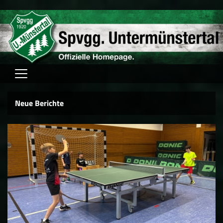
Home
Neue Berichte
Verein
Fussball
Tischtennis
Hallensport
Schach
FAM