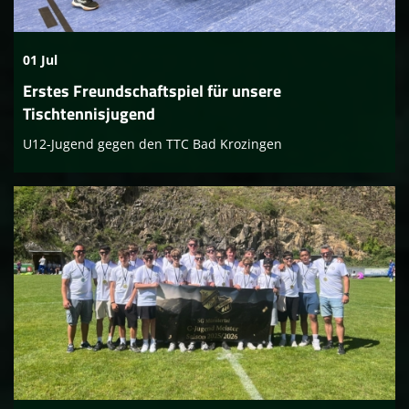
Sponsoren
01 Jul
Social media
Erstes Freundschaftspiel für unsere
Mitglied werden
Tischtennisjugend
U12-Jugend gegen den TTC Bad Krozingen