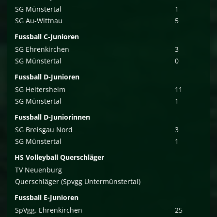
SG Münstertal
1
SG Au-Wittnau
5
Fussball C-Junioren
SG Ehrenkirchen
3
SG Münstertal
0
Fussball D-Junioren
SG Heitersheim
11
SG Münstertal
1
Fussball D-Juniorinnen
SG Breisgau Nord
3
SG Münstertal
1
HS Volleyball Querschläger
TV Neuenburg
Querschläger (Spvgg Untermünstertal)
Fussball E-Junioren
SpVgg. Ehrenkirchen
25