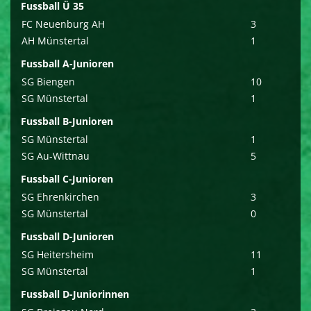
Fussball Ü 35
FC Neuenburg AH
3
AH Münstertal
1
Fussball A-Junioren
SG Biengen
10
SG Münstertal
1
Fussball B-Junioren
SG Münstertal
1
SG Au-Wittnau
5
Fussball C-Junioren
SG Ehrenkirchen
3
SG Münstertal
0
Fussball D-Junioren
SG Heitersheim
11
SG Münstertal
1
Fussball D-Juniorinnen