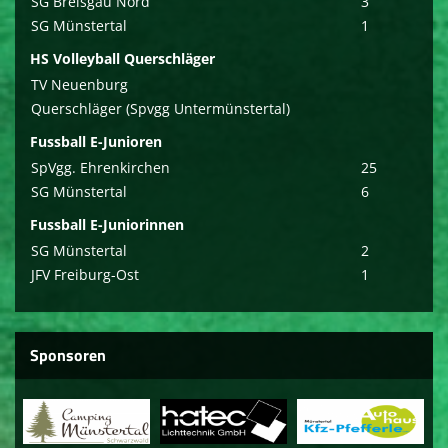
SG Breisgau Nord
3
SG Münstertal
1
HS Volleyball Querschläger
TV Neuenburg
Querschläger (Spvgg Untermünstertal)
Fussball E-Junioren
SpVgg. Ehrenkirchen
25
SG Münstertal
6
Fussball E-Juniorinnen
SG Münstertal
2
JFV Freiburg-Ost
1
Sponsoren