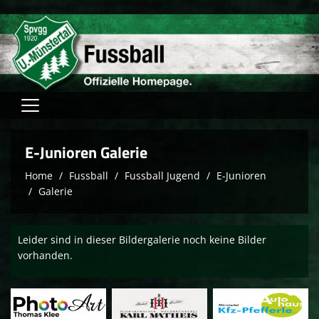
Home
E-Junioren Galerie
Verein
Home
Fussball
Fussball Jugend
E-Junioren
Galerie
Fussball
Tischtennis
Leider sind in dieser Bildergalerie noch keine Bilder
Hallensport
vorhanden.
Schach
FAM