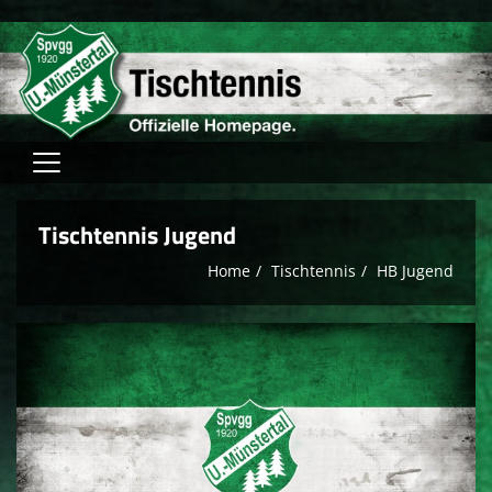
Home
Tischtennis Jugend
Verein
Home
Tischtennis
HB Jugend
Fussball
Tischtennis
Hallensport
Schach
FAM