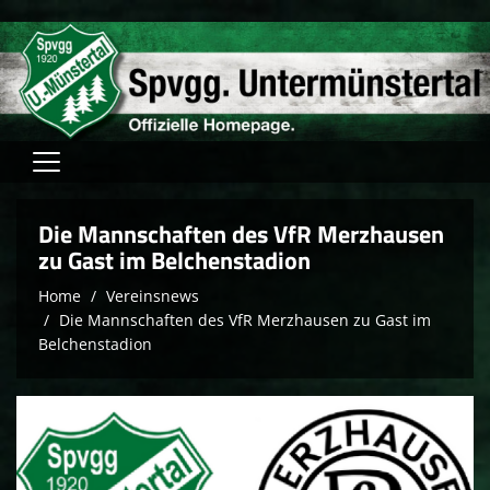
Home
Die Mannschaften des VfR Merzhausen
Verein
zu Gast im Belchenstadion
Home
Vereinsnews
Fussball
Die Mannschaften des VfR Merzhausen zu Gast im
Tischtennis
Belchenstadion
Hallensport
Schach
FAM