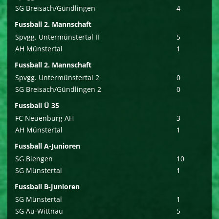
SG Breisach/Gündlingen
4
Fussball 2. Mannschaft
Spvgg. Untermünstertal II
5
AH Münstertal
1
Fussball 2. Mannschaft
Spvgg. Untermünstertal 2
0
SG Breisach/Gündlingen 2
0
Fussball Ü 35
FC Neuenburg AH
3
AH Münstertal
1
Fussball A-Junioren
SG Biengen
10
SG Münstertal
1
Fussball B-Junioren
SG Münstertal
1
SG Au-Wittnau
5