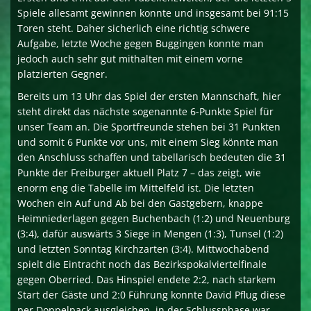
Spiele allesamt gewinnen konnte und insgesamt bei 91:15
Toren steht. Daher sicherlich eine richtig schwere
Aufgabe, letzte Woche gegen Buggingen konnte man
jedoch auch sehr gut mithalten mit einem vorne
platzierten Gegner.
Bereits um 13 Uhr das Spiel der ersten Mannschaft, hier
steht direkt das nächste sogenannte 6-Punkte Spiel für
unser Team an. Die Sportfreunde stehen bei 31 Punkten
und somit 6 Punkte vor uns, mit einem Sieg könnte man
den Anschluss schaffen und tabellarisch bedeuten die 31
Punkte der Freiburger aktuell Platz 7 – das zeigt, wie
enorm eng die Tabelle im Mittelfeld ist. Die letzten
Wochen ein Auf und Ab bei den Gastgebern, knappe
Heimniederlagen gegen Buchenbach (1:2) und Neuenburg
(3:4), dafür auswärts 3 Siege in Mengen (1:3), Tunsel (1:2)
und letzten Sonntag Kirchzarten (3:4). Mittwochabend
spielt die Eintracht noch das Bezirkspokalviertelfinale
gegen Oberried. Das Hinspiel endete 2:2, nach starkem
Start der Gäste und 2:0 Führung konnte David Pflug diese
per Doppelpack ausgleichen, in der Schlussphase war