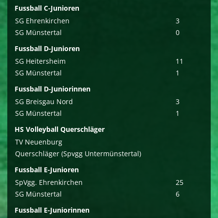
Fussball C-Junioren
SG Ehrenkirchen
3
SG Münstertal
0
Fussball D-Junioren
SG Heitersheim
11
SG Münstertal
1
Fussball D-Juniorinnen
SG Breisgau Nord
3
SG Münstertal
1
HS Volleyball Querschläger
TV Neuenburg
Querschläger (Spvgg Untermünstertal)
Fussball E-Junioren
SpVgg. Ehrenkirchen
25
SG Münstertal
6
Fussball E-Juniorinnen