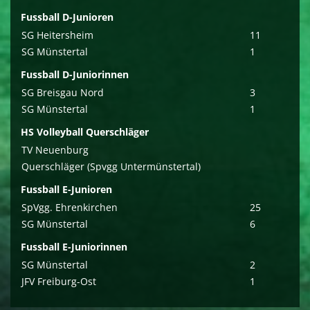
Fussball D-Junioren
SG Heitersheim
11
SG Münstertal
1
Fussball D-Juniorinnen
SG Breisgau Nord
3
SG Münstertal
1
HS Volleyball Querschläger
TV Neuenburg
Querschläger (Spvgg Untermünstertal)
Fussball E-Junioren
SpVgg. Ehrenkirchen
25
SG Münstertal
6
Fussball E-Juniorinnen
SG Münstertal
2
JFV Freiburg-Ost
1