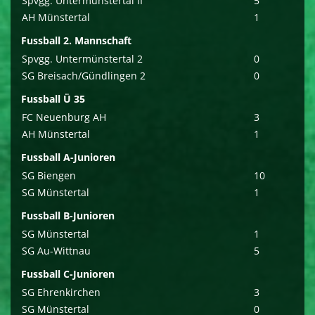
Spvgg. Untermünstertal II
5
AH Münstertal
1
Fussball 2. Mannschaft
Spvgg. Untermünstertal 2
0
SG Breisach/Gündlingen 2
0
Fussball Ü 35
FC Neuenburg AH
3
AH Münstertal
1
Fussball A-Junioren
SG Biengen
10
SG Münstertal
1
Fussball B-Junioren
SG Münstertal
1
SG Au-Wittnau
5
Fussball C-Junioren
SG Ehrenkirchen
3
SG Münstertal
0