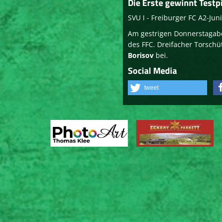
Die Erste gewinnt Testp
SVU I - Freiburger FC A2-Jun
Am gestrigen Donnerstagabe
des FFC. Dreifacher Torschü
Borisov
bei.
Social Media
tweet