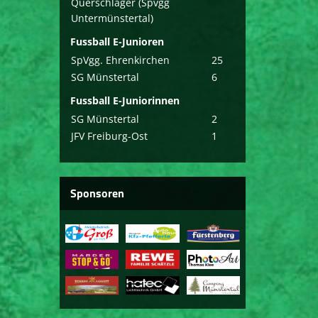
Querschläger (Spvgg
Untermünstertal)
Fussball E-Junioren
SpVgg. Ehrenkirchen
25
SG Münstertal
6
Fussball E-Juniorinnen
SG Münstertal
2
JFV Freiburg-Ost
1
Sponsoren