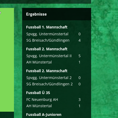
Ergebnisse
Fussball 1. Mannschaft
Spvgg. Untermünstertal
0
SG Breisach/Gündlingen
4
Fussball 2. Mannschaft
Spvgg. Untermünstertal II
5
AH Münstertal
1
Fussball 2. Mannschaft
Spvgg. Untermünstertal 2
0
SG Breisach/Gündlingen 2
0
Fussball Ü 35
FC Neuenburg AH
3
AH Münstertal
1
Fussball A-Junioren