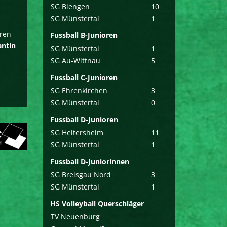
SG Biengen
10
SG Münstertal
1
oren
Fussball B-Junioren
antin
SG Münstertal
1
SG Au-Wittnau
5
Fussball C-Junioren
SG Ehrenkirchen
3
SG Münstertal
0
Fussball D-Junioren
SG Heitersheim
11
SG Münstertal
1
Fussball D-Juniorinnen
SG Breisgau Nord
3
SG Münstertal
1
HS Volleyball Querschläger
TV Neuenburg