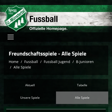
Home
Freundschaftsspiele - Alle Spiele
Verein
Home
Fussball
Fussball Jugend
B-Junioren
Alle Spiele
Fussball
Tischtennis
Aktuell
Tabelle
Hallensport
Unsere Spiele
Alle Spiele
Schach
FAM