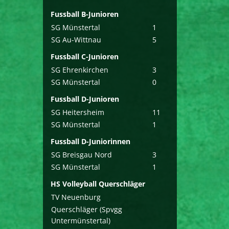
Fussball B-Junioren
SG Münstertal
1
SG Au-Wittnau
5
Fussball C-Junioren
SG Ehrenkirchen
3
SG Münstertal
0
Fussball D-Junioren
SG Heitersheim
11
SG Münstertal
1
Fussball D-Juniorinnen
SG Breisgau Nord
3
SG Münstertal
1
HS Volleyball Querschläger
TV Neuenburg
Querschläger (Spvgg
Untermünstertal)