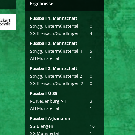
Ergebnisse
Fussball 1. Mannschaft
Spvgg. Untermünstertal
0
SG Breisach/Gündlingen
4
Fussball 2. Mannschaft
Spvgg. Untermünstertal II
5
AH Münstertal
1
Fussball 2. Mannschaft
Spvgg. Untermünstertal 2
0
SG Breisach/Gündlingen 2
0
Fussball Ü 35
FC Neuenburg AH
3
AH Münstertal
1
Fussball A-Junioren
SG Biengen
10
SG Münstertal
1