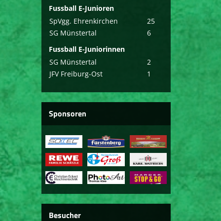
Fussball E-Junioren
SpVgg. Ehrenkirchen
25
SG Münstertal
6
Fussball E-Juniorinnen
SG Münstertal
2
JFV Freiburg-Ost
1
Sponsoren
Besucher