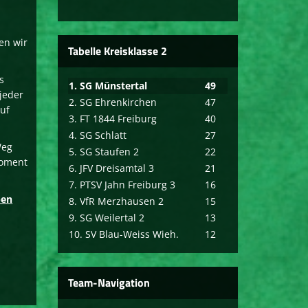
en wir
Tabelle Kreisklasse 2
s
1. SG Münstertal
49
jeder
2. SG Ehrenkirchen
47
auf
3. FT 1844 Freiburg
40
4. SG Schlatt
27
Weg
5. SG Staufen 2
22
Moment
6. JFV Dreisamtal 3
21
7. PTSV Jahn Freiburg 3
16
ben
8. VfR Merzhausen 2
15
9. SG Weilertal 2
13
10. SV Blau-Weiss Wieh.
12
Team-Navigation