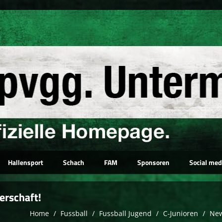
Hallensport
Schach
FAM
Sponsoren
Social med
erschaft!
Home
Fussball
Fussball Jugend
C-Junioren
Ne