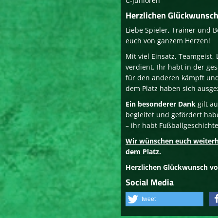
C-Junioren
Herzlichen Glückwunsch
Liebe Spieler, Trainer und 
euch von ganzem Herzen!
Mit viel Einsatz, Teamgeist,
verdient. Ihr habt in der 
für den anderen kämpft und 
dem Platz haben sich ausge
Ein besonderer Dank
gilt a
begleitet und gefördert ha
– ihr habt Fußballgeschicht
Wir wünschen euch weiterhin
dem Platz.
Herzlichen Glückwunsch vo
Social Media
tweet