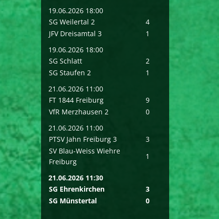
19.06.2026 18:00
SG Weilertal 2
4
JFV Dreisamtal 3
1
19.06.2026 18:00
SG Schlatt
2
SG Staufen 2
1
21.06.2026 11:00
FT 1844 Freiburg
9
VfR Merzhausen 2
0
21.06.2026 11:00
PTSV Jahn Freiburg 3
3
SV Blau-Weiss Wiehre
1
Freiburg
21.06.2026 11:30
SG Ehrenkirchen
3
SG Münstertal
0