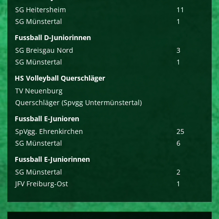
SG Heitersheim
11
SG Münstertal
1
Fussball D-Juniorinnen
SG Breisgau Nord
3
SG Münstertal
1
HS Volleyball Querschläger
TV Neuenburg
Querschläger (Spvgg Untermünstertal)
Fussball E-Junioren
SpVgg. Ehrenkirchen
25
SG Münstertal
6
Fussball E-Juniorinnen
SG Münstertal
2
JFV Freiburg-Ost
1