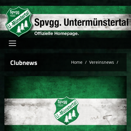
Home
Clubnews
Home
Vereinsnews
Verein
Fussball
Tischtennis
Hallensport
Schach
FAM