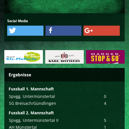
Sponsoren
Social Media
Social media
Mitglied werden
Ergebnisse
Fussball 1. Mannschaft
Spvgg. Untermünstertal
0
SG Breisach/Gündlingen
4
Fussball 2. Mannschaft
Spvgg. Untermünstertal II
5
AH Münstertal
1