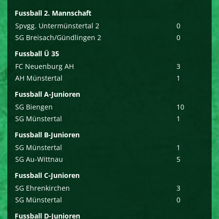
Fussball 2. Mannschaft
Spvgg. Untermünstertal 2
0
SG Breisach/Gündlingen 2
0
Fussball Ü 35
FC Neuenburg AH
3
AH Münstertal
1
Fussball A-Junioren
SG Biengen
10
SG Münstertal
1
Fussball B-Junioren
SG Münstertal
1
SG Au-Wittnau
5
Fussball C-Junioren
SG Ehrenkirchen
3
SG Münstertal
0
Fussball D-Junioren